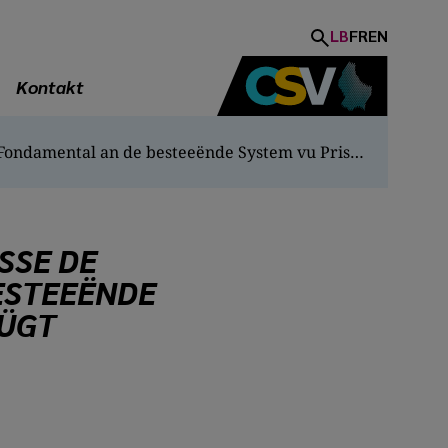
LB
FR
EN
Kontakt
Äntwert op d'Fro, wéi sech d’Classe de transition am Fondamental an de besteeënde System vu Prise en charge afüügt
SSE DE
ESTEEËNDE
ÜÜGT